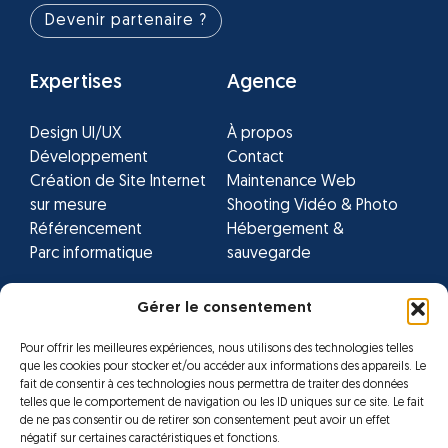
Devenir partenaire ?
Expertises
Agence
Design UI/UX
À propos
Développement
Contact
Création de Site Internet
Maintenance Web
sur mesure
Shooting Vidéo & Photo
Référencement
Hébergement &
Parc informatique
sauvegarde
Gérer le consentement
Réseaux sociaux
Facebook
Instagram
Youtube
Pour offrir les meilleures expériences, nous utilisons des technologies telles
que les cookies pour stocker et/ou accéder aux informations des appareils. Le
fait de consentir à ces technologies nous permettra de traiter des données
telles que le comportement de navigation ou les ID uniques sur ce site. Le fait
de ne pas consentir ou de retirer son consentement peut avoir un effet
négatif sur certaines caractéristiques et fonctions.