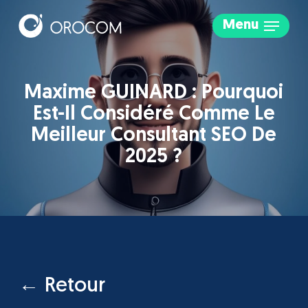
Skip
Menu
to
main
content
Maxime GUINARD : Pourquoi
Est-Il Considéré Comme Le
Meilleur Consultant SEO De
2025 ?
← Retour