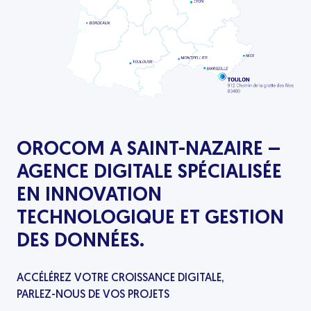
comme les transferts d’appels, les files
d’attente, les conférences et l’accueil
automatique, tout en réduisant les coûts et
en améliorant la flexibilité des
communications. Egalement bénéficiez
d’une connexion internet haut débit grâce à
notre service de fibre.
OROCOM A SAINT-NAZAIRE –
AGENCE DIGITALE SPÉCIALISÉE
EN INNOVATION
TECHNOLOGIQUE ET GESTION
DES DONNÉES.
Outils de collaboration
ACCÉLÉREZ VOTRE CROISSANCE DIGITALE,
Renforcez la gestion documentaire et le
PARLEZ-NOUS DE VOS PROJETS
travail en équipe avec SharePoint et d’autres